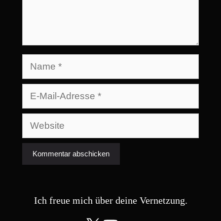
Name
E-
Mail-
Adresse
Website
Ich freue mich über deine Vernetzung.