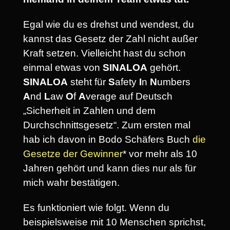
Egal wie du es drehst und wendest, du
kannst das Gesetz der Zahl nicht außer
Kraft setzen. Vielleicht hast du schon
einmal etwas von
SINALOA
gehört.
SINALOA
steht für
S
afety
I
n
N
umbers
A
nd
L
aw
O
f
A
verage auf Deutsch
„Sicherheit in Zahlen und dem
Durchschnittsgesetz“. Zum ersten mal
hab ich davon in Bodo Schäfers Buch
die
Gesetze der Gewinner
* vor mehr als 10
Jahren gehört und kann dies nur als für
mich wahr bestätigen.
Es funktioniert wie folgt. Wenn du
beispielsweise mit 10 Menschen sprichst,