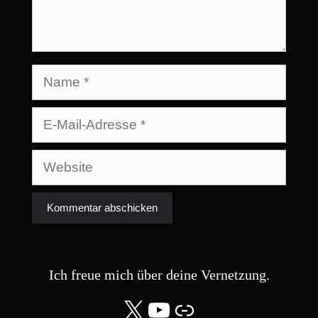
Name
E-
Mail-
Adresse
Website
Ich freue mich über deine Vernetzung.
X
YouTube
Community